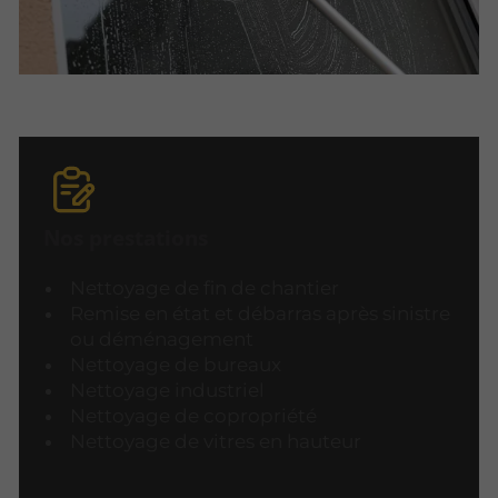
Nos prestations
Nettoyage de fin de chantier
Remise en état et débarras après sinistre
ou déménagement
Nettoyage de bureaux
Nettoyage industriel
Nettoyage de copropriété
Nettoyage de vitres en hauteur