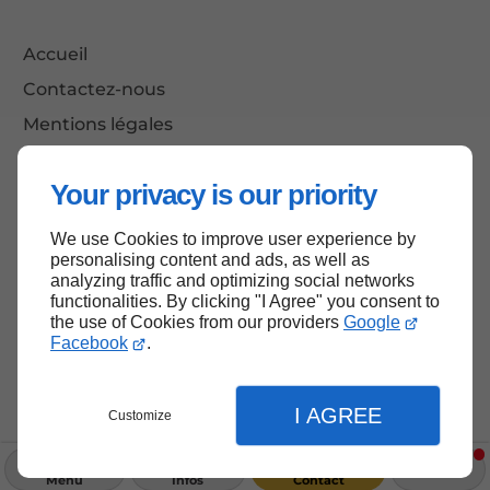
Accueil
Contactez-nous
Mentions légales
Plan du site
Your privacy is our priority
We use Cookies to improve user experience by
Haut de page
personalising content and ads, as well as
analyzing traffic and optimizing social networks
functionalities. By clicking "I Agree" you consent to
the use of Cookies from our providers
Google
Facebook
.
I AGREE
Customize
Menu
Infos
Contact