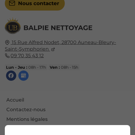
Nous contacter
15 Rue Alfred Nodet,
28700
Auneau-Bleury-
Saint-Symphorien
09 70 35 43 12
Lun - Jeu :
08h - 17h
Ven :
08h - 15h
Accueil
Contactez-nous
Mentions légales
Plan du site